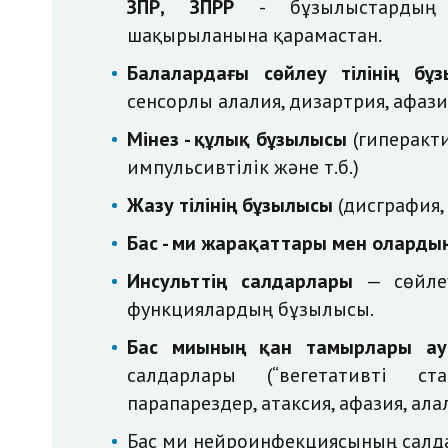
ЗПР, ЗПРР
- бұзылыстардың
шақырылғанына қарамастан.
Балалардағы сөйлеу тілінің бұ
сенсорлы алалия, дизартрия, афазия
Мінез - құлық бұзылысы
(гиперакти
импульсивтілік және т.б.)
Жазу тілінің бұзылысы
(дисграфия,
Бас - ми жарақаттары мен олард
Инсульттің салдарлары
— сөйлеу
функциялардың бұзылысы.
Бас миының қан тамырлары ау
салдарлары (“вегетативті ст
парапарездер, атаксия, афазия, алал
Бас ми
нейроинфекциясының салд