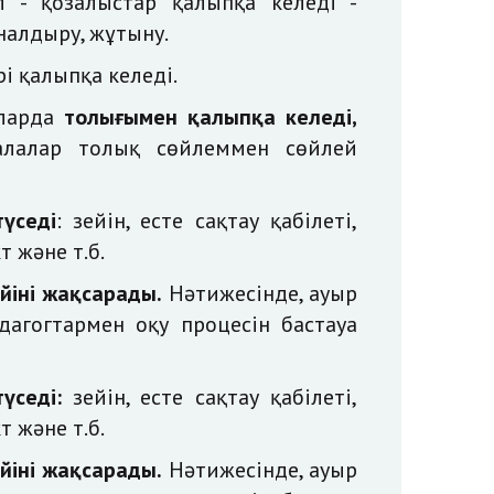
ыл -
қозғалыстар қалыпқа келеді -
налдыру, жұтыну.
рі қалыпқа келеді.
йларда
толығымен қалыпқа келеді,
балалар толық сөйлеммен сөйлей
түседі
: зейін, есте сақтау қабілеті,
т және т.б.
ейіні жақсарады.
Нәтижесінде, ауыр
агогтармен оқу процесін бастауға
түседі:
зейін, есте сақтау қабілеті,
т және т.б.
ейіні жақсарады.
Нәтижесінде, ауыр