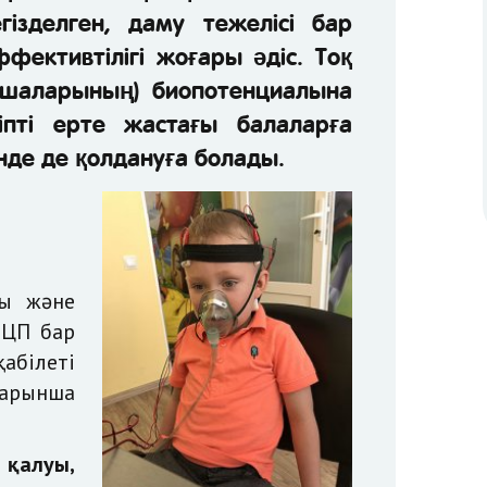
ізделген, даму тежелісі бар
фективтілігі жоғары әдіс. Тоқ
ушаларының) биопотенциалына
тіпті ерте жастағы балаларға
нде де қолдануға болады.
ы және
ДЦП бар
абілеті
барынша
 қалуы,