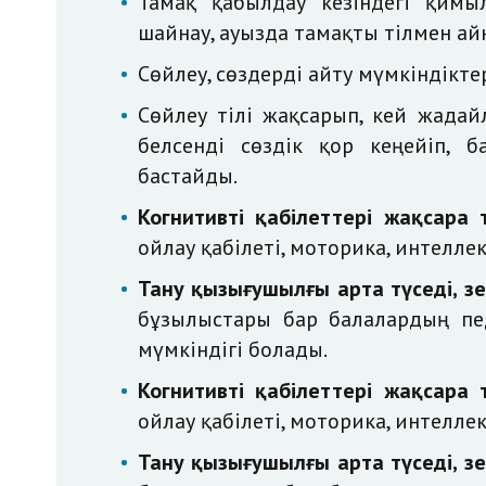
Тамақ қабылдау кезіндегі қим
шайнау, ауызда тамақты тілмен ай
Сөйлеу, сөздерді айту мүмкіндікте
Сөйлеу тілі жақсарып, кей жағда
белсенді сөздік қор кеңейіп, 
бастайды.
Когнитивті қабілеттері жақсара 
ойлау қабілеті, моторика, интеллек
Тану қызығушылғы арта түседі, з
бұзылыстары бар балалардың пед
мүмкіндігі болады.
Когнитивті қабілеттері жақсара 
ойлау қабілеті, моторика, интеллек
Тану қызығушылғы арта түседі, з