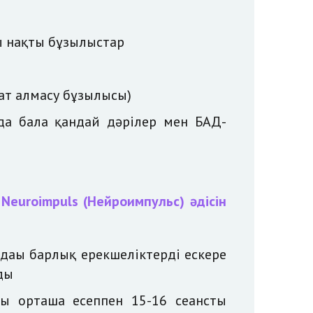
ғы нақты бұзылыстар
ат алмасу бұзылысы)
ңда бала қандай дәрілер мен БАД-
а
Neuroimpuls (Нейроимпульс) әдісін
дағы барлық ерекшеліктерді ескере
ды
сы орташа есеппен 15-16 сеансты