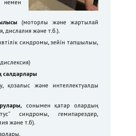
 немен
зылысы
(моторлы және жартылай
, дислалия және т.б.).
втілік синдромы, зейін тапшылығы,
 дислексия)
ың салдарлары
, қозғалыс және интеллектуалды
рулары,
сонымен қатар олардың
атус” синдромы, гемипарездер,
ия және т.б).
арлары
.