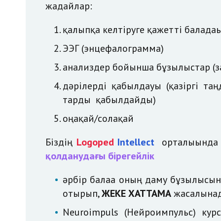
жағдайлар:
қалыпқа келтіруге қажетті балада
ЭЭГ (энцефалограмма)
анализдер бойынша бұзылыстар (з
дәрілерді қабылдауы (қазіргі та
тарды қабылдайды)
оңақай/солақай
Біздің
Logoped
Intellect
орталығынд
қолданудағы бірегейлік
әрбір балаға оның даму бұзылысын
отырып,
ЖЕКЕ ХАТТАМА
жасалына
Neuroimpuls (Нейроимпульс) кур