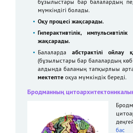
бұзылыстары бар балалардың пед
мүмкіндігі болады.
Оқу процесі жақсарады.
Гиперактивтілік, импульсивтілі
жақсарады.
Балаларда
абстрактілі ойлау 
(бұзылыстары бар балалардың көбі
алдында баланың тапқырлығы арта
мектепте
оқуға мүмкіндік береді.
Бродманның цитоархитектоникалық
Брод
цитоа
деңге
бас