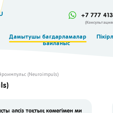
U
+7 777 413
(Консультация
Дамытушы бағдарламалар
Пiкiр
Байланыс
Нейроимпульс
(Neuroimpuls)
Логопед - дефектолог
йроимпульс (Neuroimpuls)
Нейропсихолог
ls)
Оксигенотерапия
қты әлсіз тоқтың көмегімен ми