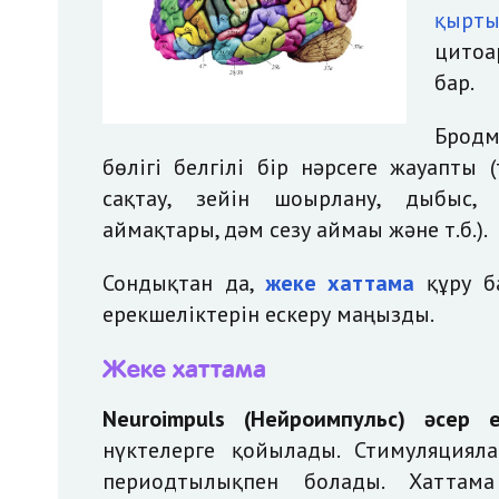
қырты
цитоа
бар.
Бродм
бөлігі белгілі бір нәрсеге жауапты (
сақтау, зейін шоғырлану, дыбыс,
аймақтары, дәм сезу аймағы және т.б.).
Сондықтан да,
жеке хаттама
құру б
ерекшеліктерін ескеру маңызды.
Жеке хаттама
Neuroimpuls (Нейроимпульс) әсер 
нүктелерге қойылады. Стимуляциял
периодтылықпен болады. Хаттама