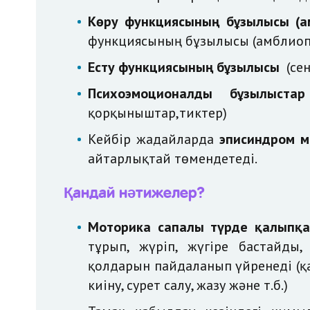
Көру функциясының бұзылысы (ам
функциясының бұзылысы (амблиопи
Есту функциясының бұзылысы
(се
Психоэмоционалды бұзылыстар
қорқыныштар,тиктер)
Кейбір жағдайларда
эписиндром м
айтарлықтай төмендетеді.
Қандай нәтижелер?
Моторика сапалы түрде қалыпқа
тұрып, жүріп, жүгіре бастайды
қолдарын пайдаланып үйренеді (қас
киіну, сурет салу, жазу және т.б.)