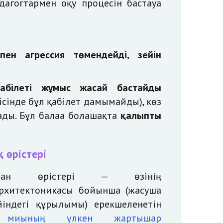
агогтармен оқу процесін бастауға
к пен агрессия төмендейді, зейін
қабілеті жұмыс жасай бастайды
сінде бұл қабілет дамымайды), көз
ды. Бұл балаға болашақта
қалыпты
 өрістері
ман өрістері
— өзінің
рхитектоникасы бойынша (жасуша
йіндегі құрылымы) ерекшеленетін
 миының үлкен жартышар