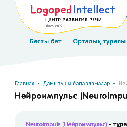
R
Басты бет
Орталық туралы
Консультация
Сертификаты
Главная
Дамытушы бағдарламалар
Не
Нейроимпульс (Neuroimpu
Neuroimpuls (Нейроимпульс)
- тұра