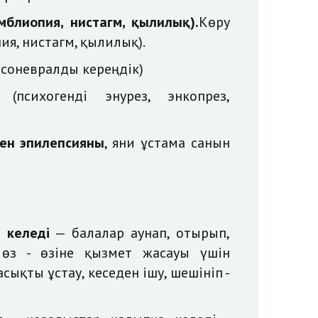
блиопия, нистагм, қылилық).
Көру
я, нистагм, қылилық).
нсоневралды кереңдік)
(психогенді энурез, энкопрез,
ен эпилепсияны
, яғни ұстама санын
 келеді
— балалар аунап, отырып,
, өз - өзіне қызмет жасауы үшін
ықты ұстау, кеседен ішу, шешініп -