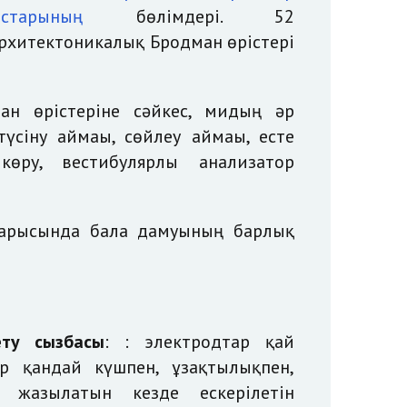
старының
бөлімдері. 52
рхитектоникалық Бродман өрістері
ан өрістеріне сәйкес, мидың әр
түсіну аймағы, сөйлеу аймағы, есте
 көру, вестибулярлы анализатор
арысында бала дамуының барлық
ету сызбасы
: : электродтар қай
ар қандай күшпен, ұзақтылықпен,
 жазылатын кезде ескерілетін