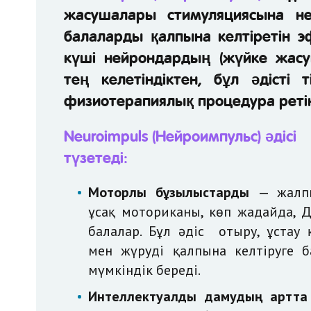
жасушалары стимуляциясына нег
балаларды қалпына келтіретін эф
күші нейрондардың (жүйке жас
тең келетіндіктен, бұл әдісті 
физиотерапиялық процедура реті
Neuroimpuls (Нейроимпульс) әдісі
түзетеді:
Моторлы бұзылыстарды
— жалп
ұсақ моториканы, көп жағдайда, 
балалар. Бұл әдіс отыру, ұстау қ
мен жүруді қалпына келтіруге 
мүмкіндік береді.
Интеллектуалды дамудың артта