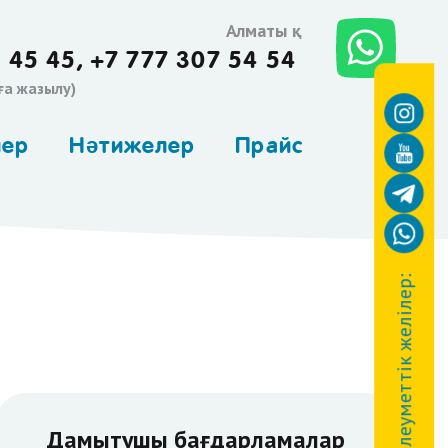
Алматы қ.
 45 45,
+7 777 307 54 54
ға жазылу)
лер
Нәтижелер
Прайс
Біздің әлеуметтік желілер:
Дамытушы бағдарламалар