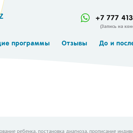
Z
+7 777 413
(Запись на ко
щие программы
Отзывы
До и посл
апия (Besson,
йцария)
оимпульс
roimpuls)
-интенсив
 - дефектолог
опсихолог
ование ребенка, постановка диагноза, прописание индиви
енотерапия