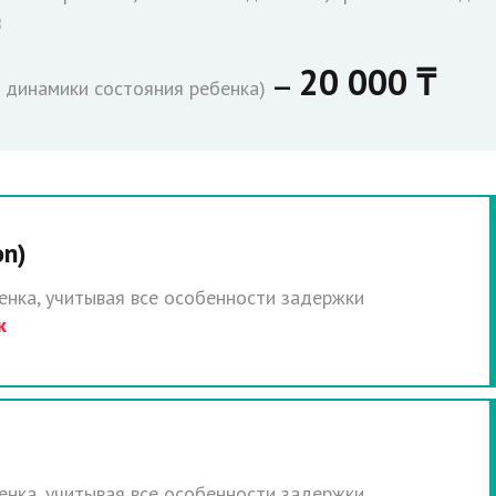
ислород)
e (Швейцария)
20 000 ₸
—
 динамики состояния ребенка)
on)
нка, учитывая все особенности задержки
к
нка, учитывая все особенности задержки