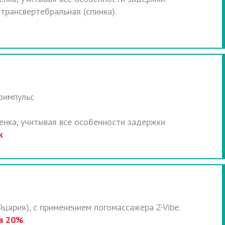
 трансвертебральная (спинка).
оимпульс
нка, учитывая все особенности задержки
к
йцария), с применением логомассажера Z-Vibe.
а 20%