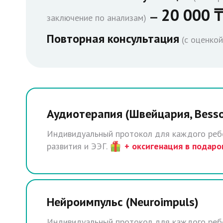
20 000 ₸
(к
—
заключение по анализам)
LogoVoic
Повторная консультация
(с оценкой
Аудиотерапия (Швейцария, Bess
Индивидуальный протокол для каждого ребе
развития и ЭЭГ.
+ оксигенация в подаро
Нейроимпульс (Neuroimpuls)
Индивидуальный протокол для каждого ребе