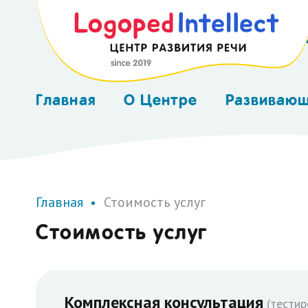
K
Главная
О Центре
Развиваю
Консультация
Аудиотер
Шве
Сертификаты
Нейр
Главная
Стоимость услуг
(Neu
Стоимость услуг
Курс
Логопед
Нейр
Комплексная консультация
(тестир
Оксиг