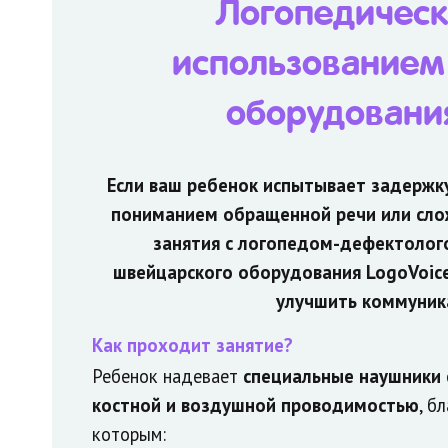
Логопедическ
(к
использованием
LogoVoic
оборудования
Если ваш ребенок испытывает
задержку
пониманием обращенной речи или сло
занятия с логопедом-дефектолог
швейцарского оборудования LogoVoic
улучшить коммуник
Как проходит занятие?
Ребенок надевает
специальные наушники 
костной и воздушной проводимостью
, б
которым: