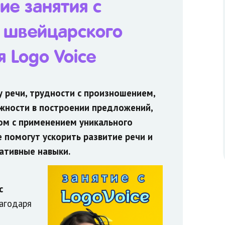
ие занятия с
ислород)
 швейцарского
e (Швейцария)
 Logo Voice
 речи, трудности с произношением,
жности в построении предложений
,
ом с применением
уникального
e
помогут ускорить развитие речи и
ативные навыки.
с
лагодаря