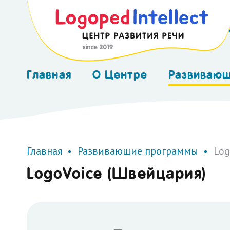
K
Главная
О Центре
Развиваю
Консультация
Аудиотер
Шве
Сертификаты
Нейр
Главная
Развивающие программы
Log
(Neu
LogoVoice (Швейцария)
Курс
Логопед
Нейр
Оксиг