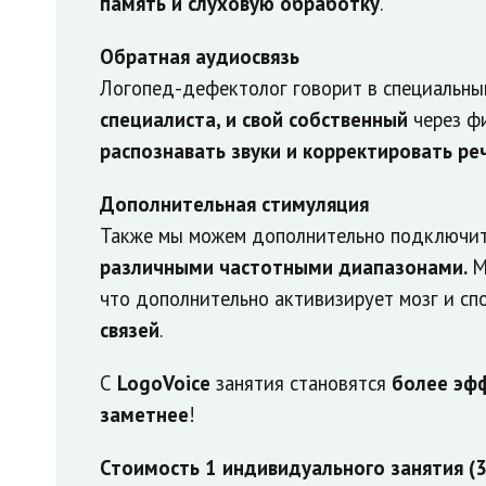
память и слуховую обработку
.
Обратная аудиосвязь
Логопед-дефектолог говорит в специальны
специалиста, и свой собственный
через фи
распознавать звуки и корректировать ре
Дополнительная стимуляция
Также мы можем дополнительно подключит
различными частотными диапазонами.
М
что дополнительно активизирует мозг и сп
связей
.
С
LogoVoice
занятия становятся
более эф
заметнее
!
Стоимость 1 индивидуального занятия (35