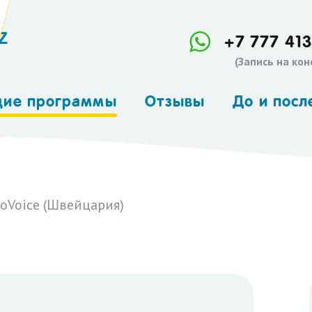
Z
+7 777 413
(Запись на ко
щие программы
Отзывы
До и посл
апия (Besson,
йцария)
оимпульс
oVoice (Швейцария)
roimpuls)
-интенсив
 - дефектолог
опсихолог
енотерапия