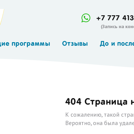
+7 777 413
(Запись на ко
щие программы
Отзывы
До и посл
апия (Besson,
йцария)
оимпульс
roimpuls)
404 Страница 
-интенсив
 - дефектолог
К сожалению, такой стра
Вероятно, она была удале
опсихолог
енотерапия