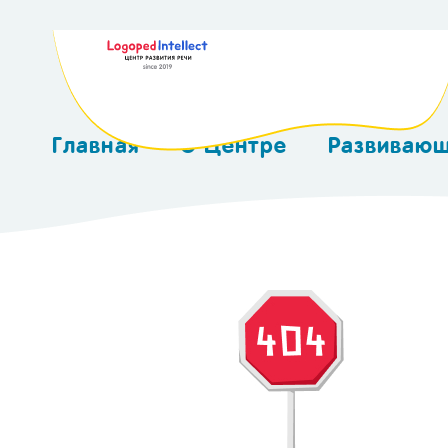
KZ
Главная
О Центре
Развиваю
Консультация
Аудиотер
Шве
Сертификаты
Нейр
(Neu
Курс
Логопед
Нейр
Оксиг