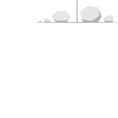
(к
LogoVoic